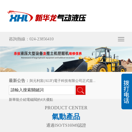
咨詢熱線：024-23856410
Toggl
naviga
最新公告：
與元利富(ALIF)電子科技有限公司正式簽...
沈陽機床業面臨的挑戰與機遇
新華龍介紹電磁閥的4大優點
PRODUCT CENTER
氣動產品
通過ISO/TS16949認證