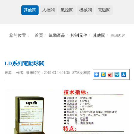
其他閥
人控閥
氣控閥
機械閥
電磁閥
您的位置：
首頁
氣動產品
控制元件
其他閥
詳細內容
LD系列電動球閥
來源: 作者: 發布時間：2019-03-14,01:36 3758次瀏覽