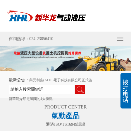
咨詢熱線：024-23856410
Toggl
naviga
最新公告：
與元利富(ALIF)電子科技有限公司正式簽...
沈陽機床業面臨的挑戰與機遇
新華龍介紹電磁閥的4大優點
PRODUCT CENTER
氣動產品
通過ISO/TS16949認證